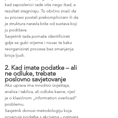
kad zaposlenici rade više nego ikad, a 
rezultati stagniraju. To obično znači da 
su procesi postali prekomplicirani ili da 
je struktura narasla brže od sustava koji 
ju podržava.
Savjetnik tada pomaže identificirati 
gdje se gubi vrijeme i novac te kako 
reorganizirati procese bez smanjenja 
broja ljudi.
2. Kad imate podatke – ali 
ne odluke, trebate 
poslovno savjetovanje
Ako uprava ima mnoštvo izvještaja, 
analiza i tablica, ali odluke kasne, riječ 
je o klasičnom „information overload“ 
problemu.
Savjetnik donosi metodologiju koja 
povezuje podatke s akcijama – pretvara 