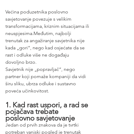
Većina poduzetnika poslovno 
savjetovanje povezuje s velikim 
transformacijama, kriznim situacijama ili 
neuspjesima.Međutim, najbolji 
trenutak za angažiranje savjetnika nije 
kada „gori“, nego kad osjećate da se 
rast i odluke više ne događaju 
dovoljno brzo.
Savjetnik nije „popravljač“, nego 
partner koji pomaže kompaniji da vidi 
širu sliku, ubrza odluke i sustavno 
poveća učinkovitost.
1. Kad rast uspori, a rad se 
pojačava trebate 
poslovno savjetovanje
Jedan od prvih znakova da je tvrtki 
potreban vanjski pogled je trenutak 