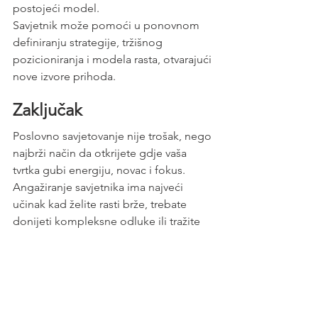
postojeći model.
Savjetnik može pomoći u ponovnom 
definiranju strategije, tržišnog 
pozicioniranja i modela rasta, otvarajući 
nove izvore prihoda.
Zaključak
Poslovno savjetovanje nije trošak, nego 
najbrži način da otkrijete gdje vaša 
tvrtka gubi energiju, novac i fokus.
Angažiranje savjetnika ima najveći 
učinak kad želite rasti brže, trebate 
donijeti kompleksne odluke ili tražite 
način kako povećati profitabilnost bez 
dodatnog pritiska na tim.
U pravom trenutku, vanjski savjetnik 
postaje katalizator promjena – onaj koji 
ubrzava ono što već znate da treba 